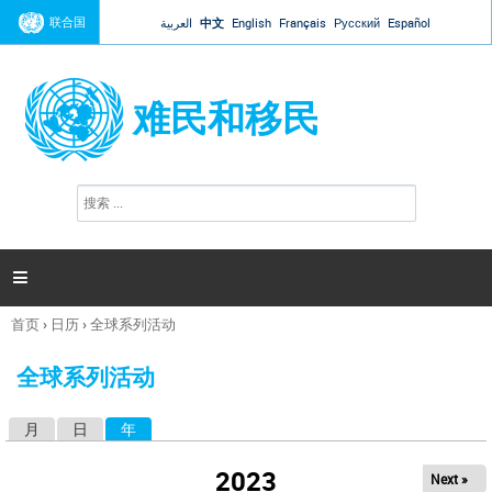
Jump to navigation
联合国
العربية
中文
English
Français
Русский
Español
难民和移民
搜
搜
索
索
表
单

首页
›
日历
›
全球系列活动
你
在
全球系列活动
这
里
月
日
年
（活动标签）
主
标
2023
Next »
签