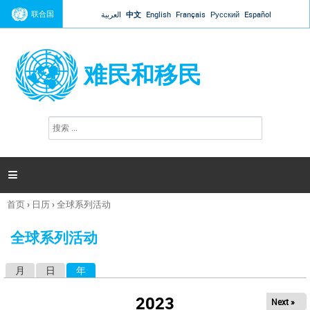
Jump to navigation
联合国
العربية
中文
English
Français
Русский
Español
难民和移民
搜
搜
索
索
表
单

首页
›
日历
›
全球系列活动
你
在
全球系列活动
这
里
月
日
年
（活动标签）
主
标
2023
Next »
签