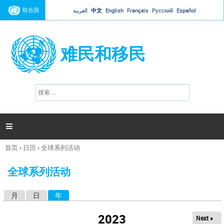
Jump to navigation
联合国
العربية
中文
English
Français
Русский
Español
难民和移民
搜
搜
索
索
表
单

首页
›
日历
›
全球系列活动
你
在
全球系列活动
这
里
月
日
年
（活动标签）
主
标
2023
Next »
签