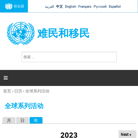
Jump to navigation
联合国
العربية
中文
English
Français
Русский
Español
难民和移民
搜
搜
索
索
表
单

首页
›
日历
›
全球系列活动
你
在
全球系列活动
这
里
月
日
年
（活动标签）
主
标
2023
Next »
签