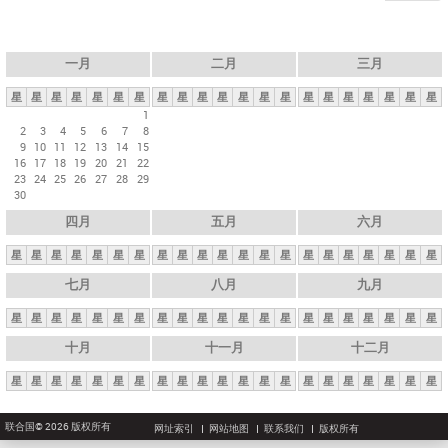
一月
二月
三月
星
星
星
星
星
星
星
星
星
星
星
星
星
星
星
星
星
星
星
星
星
1
2
3
4
5
6
7
8
9
10
11
12
13
14
15
16
17
18
19
20
21
22
23
24
25
26
27
28
29
30
四月
五月
六月
星
星
星
星
星
星
星
星
星
星
星
星
星
星
星
星
星
星
星
星
星
七月
八月
九月
星
星
星
星
星
星
星
星
星
星
星
星
星
星
星
星
星
星
星
星
星
十月
十一月
十二月
星
星
星
星
星
星
星
星
星
星
星
星
星
星
星
星
星
星
星
星
星
联合国© 2026 版权所有
网址索引
网站地图
联系我们
版权所有