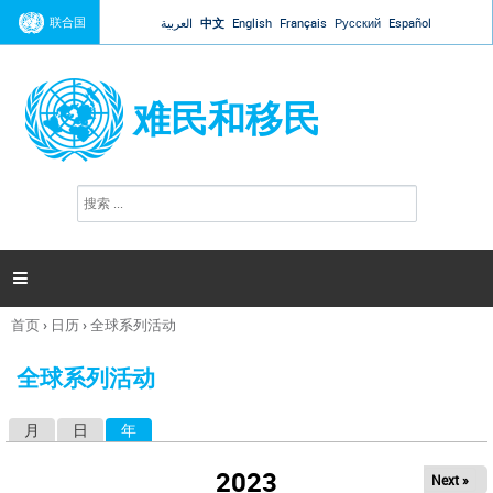
Jump to navigation
联合国
العربية
中文
English
Français
Русский
Español
难民和移民
搜
搜
索
索
表
单

首页
›
日历
›
全球系列活动
你
在
全球系列活动
这
里
月
日
年
（活动标签）
主
标
2023
Next »
签