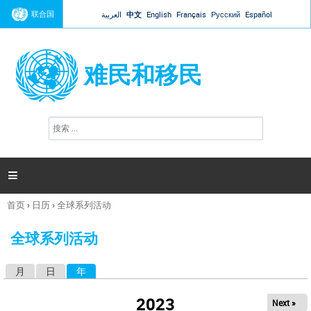
Jump to navigation
联合国
العربية
中文
English
Français
Русский
Español
难民和移民
搜
搜
索
索
表
单

首页
›
日历
›
全球系列活动
你
在
全球系列活动
这
里
月
日
年
（活动标签）
主
标
2023
Next »
签