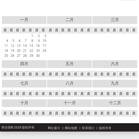
一月
二月
三月
星
星
星
星
星
星
星
星
星
星
星
星
星
星
星
星
星
星
星
星
星
1
2
3
4
5
6
7
8
9
10
11
12
13
14
15
16
17
18
19
20
21
22
23
24
25
26
27
28
29
30
四月
五月
六月
星
星
星
星
星
星
星
星
星
星
星
星
星
星
星
星
星
星
星
星
星
七月
八月
九月
星
星
星
星
星
星
星
星
星
星
星
星
星
星
星
星
星
星
星
星
星
十月
十一月
十二月
星
星
星
星
星
星
星
星
星
星
星
星
星
星
星
星
星
星
星
星
星
联合国© 2026 版权所有
网址索引
网站地图
联系我们
版权所有