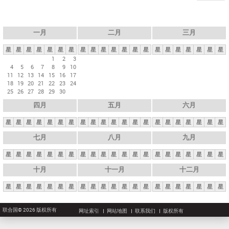
一月
二月
三月
星
星
星
星
星
星
星
星
星
星
星
星
星
星
星
星
星
星
星
星
星
1
2
3
4
5
6
7
8
9
10
11
12
13
14
15
16
17
18
19
20
21
22
23
24
25
26
27
28
29
30
四月
五月
六月
星
星
星
星
星
星
星
星
星
星
星
星
星
星
星
星
星
星
星
星
星
七月
八月
九月
星
星
星
星
星
星
星
星
星
星
星
星
星
星
星
星
星
星
星
星
星
十月
十一月
十二月
星
星
星
星
星
星
星
星
星
星
星
星
星
星
星
星
星
星
星
星
星
联合国© 2026 版权所有
网址索引
网站地图
联系我们
版权所有