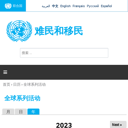
Jump to navigation
联合国
العربية
中文
English
Français
Русский
Español
难民和移民
搜
搜
索
索
表
单

首页
›
日历
›
全球系列活动
你
在
全球系列活动
这
里
月
日
年
（活动标签）
主
标
2023
Next »
签