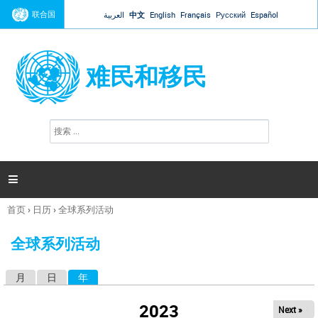
Jump to navigation
联合国
العربية
中文
English
Français
Русский
Español
难民和移民
搜
搜
索
索
表
单

首页
›
日历
›
全球系列活动
你
在
全球系列活动
这
里
月
日
年
（活动标签）
主
标
2023
Next »
签