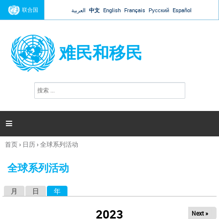
Jump to navigation
联合国
العربية
中文
English
Français
Русский
Español
难民和移民
搜
搜
索
索
表
单

首页
›
日历
›
全球系列活动
你
在
全球系列活动
这
里
月
日
年
（活动标签）
主
标
2023
Next »
签