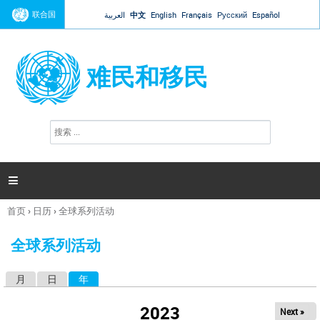
Jump to navigation
联合国
العربية
中文
English
Français
Русский
Español
难民和移民
搜
搜
索
索
表
单

首页
›
日历
›
全球系列活动
你
在
全球系列活动
这
里
月
日
年
（活动标签）
主
标
2023
Next »
签