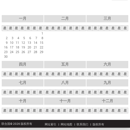
一月
二月
三月
星
星
星
星
星
星
星
星
星
星
星
星
星
星
星
星
星
星
星
星
星
1
2
3
4
5
6
7
8
9
10
11
12
13
14
15
16
17
18
19
20
21
22
23
24
25
26
27
28
29
30
四月
五月
六月
星
星
星
星
星
星
星
星
星
星
星
星
星
星
星
星
星
星
星
星
星
七月
八月
九月
星
星
星
星
星
星
星
星
星
星
星
星
星
星
星
星
星
星
星
星
星
十月
十一月
十二月
星
星
星
星
星
星
星
星
星
星
星
星
星
星
星
星
星
星
星
星
星
联合国© 2026 版权所有
网址索引
网站地图
联系我们
版权所有