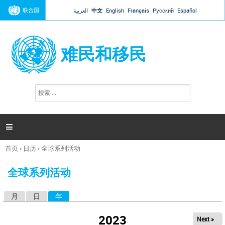
Jump to navigation
联合国
العربية
中文
English
Français
Русский
Español
难民和移民
搜
搜
索
索
表
单

首页
›
日历
›
全球系列活动
你
在
全球系列活动
这
里
月
日
年
（活动标签）
主
标
2023
Next »
签