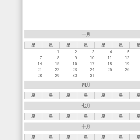
标
签
一月
星
星
星
星
星
星
1
2
3
4
5
7
8
9
10
11
12
14
15
16
17
18
19
21
22
23
24
25
26
28
29
30
31
四月
星
星
星
星
星
星
七月
星
星
星
星
星
星
十月
星
星
星
星
星
星