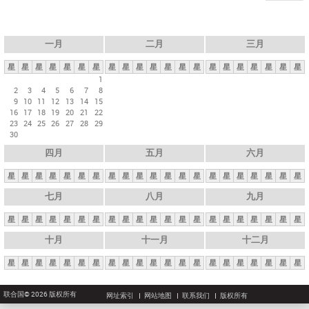
一月
二月
三月
星
星
星
星
星
星
星
星
星
星
星
星
星
星
星
星
星
星
星
星
星
1
2
3
4
5
6
7
8
9
10
11
12
13
14
15
16
17
18
19
20
21
22
23
24
25
26
27
28
29
30
四月
五月
六月
星
星
星
星
星
星
星
星
星
星
星
星
星
星
星
星
星
星
星
星
星
七月
八月
九月
星
星
星
星
星
星
星
星
星
星
星
星
星
星
星
星
星
星
星
星
星
十月
十一月
十二月
星
星
星
星
星
星
星
星
星
星
星
星
星
星
星
星
星
星
星
星
星
联合国© 2026 版权所有
网址索引
网站地图
联系我们
版权所有