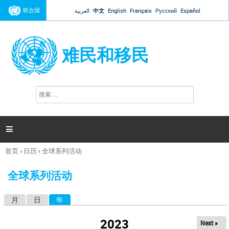
Jump to navigation
联合国
العربية
中文
English
Français
Русский
Español
难民和移民
搜
搜
索
索
表
单

首页
›
日历
›
全球系列活动
你
在
全球系列活动
这
里
月
日
年
（活动标签）
主
标
2023
Next »
签