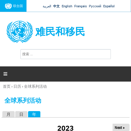
Jump to navigation
联合国
العربية
中文
English
Français
Русский
Español
难民和移民
搜
搜
索
索
表
单

首页
›
日历
›
全球系列活动
你
在
全球系列活动
这
里
月
日
年
（活动标签）
主
标
2023
Next »
签