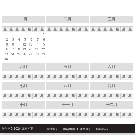
一月
二月
三月
星
星
星
星
星
星
星
星
星
星
星
星
星
星
星
星
星
星
星
星
星
1
2
3
4
5
6
7
8
9
10
11
12
13
14
15
16
17
18
19
20
21
22
23
24
25
26
27
28
29
30
四月
五月
六月
星
星
星
星
星
星
星
星
星
星
星
星
星
星
星
星
星
星
星
星
星
七月
八月
九月
星
星
星
星
星
星
星
星
星
星
星
星
星
星
星
星
星
星
星
星
星
十月
十一月
十二月
星
星
星
星
星
星
星
星
星
星
星
星
星
星
星
星
星
星
星
星
星
联合国© 2026 版权所有
网址索引
网站地图
联系我们
版权所有