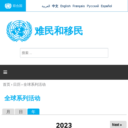
Jump to navigation
联合国
العربية
中文
English
Français
Русский
Español
难民和移民
搜
搜
索
索
表
单

首页
›
日历
›
全球系列活动
你
在
全球系列活动
这
里
月
日
年
（活动标签）
主
标
2023
Next »
签