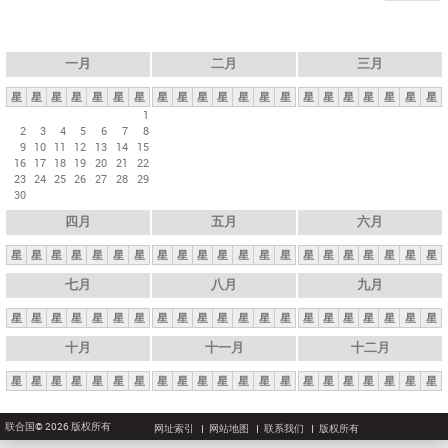
一月
二月
三月
星
星
星
星
星
星
星
星
星
星
星
星
星
星
星
星
星
星
星
星
星
1
2
3
4
5
6
7
8
9
10
11
12
13
14
15
16
17
18
19
20
21
22
23
24
25
26
27
28
29
30
四月
五月
六月
星
星
星
星
星
星
星
星
星
星
星
星
星
星
星
星
星
星
星
星
星
七月
八月
九月
星
星
星
星
星
星
星
星
星
星
星
星
星
星
星
星
星
星
星
星
星
十月
十一月
十二月
星
星
星
星
星
星
星
星
星
星
星
星
星
星
星
星
星
星
星
星
星
联合国© 2026 版权所有
网址索引
网站地图
联系我们
版权所有