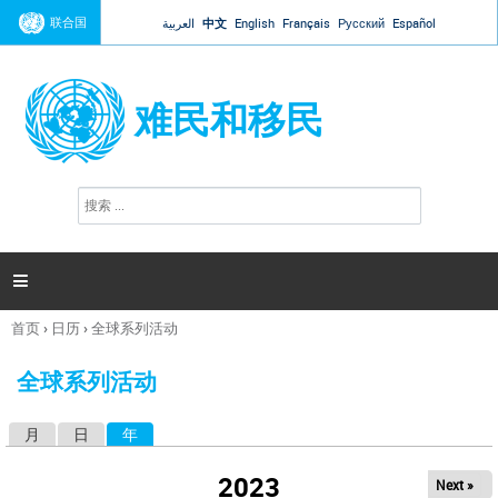
Jump to navigation
联合国
العربية
中文
English
Français
Русский
Español
难民和移民
搜
搜
索
索
表
单

首页
›
日历
›
全球系列活动
你
在
全球系列活动
这
里
月
日
年
（活动标签）
主
标
2023
Next »
签