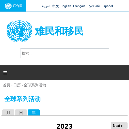
Jump to navigation
联合国
العربية
中文
English
Français
Русский
Español
难民和移民
搜
搜
索
索
表
单

首页
›
日历
›
全球系列活动
你
在
全球系列活动
这
里
月
日
年
（活动标签）
主
标
2023
Next »
签