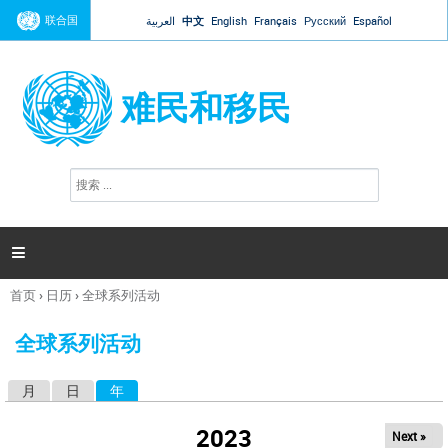
Jump to navigation
联合国
العربية
中文
English
Français
Русский
Español
难民和移民
搜
搜
索
索
表
单

首页
›
日历
›
全球系列活动
你
在
全球系列活动
这
里
月
日
年
（活动标签）
主
标
2023
Next »
签