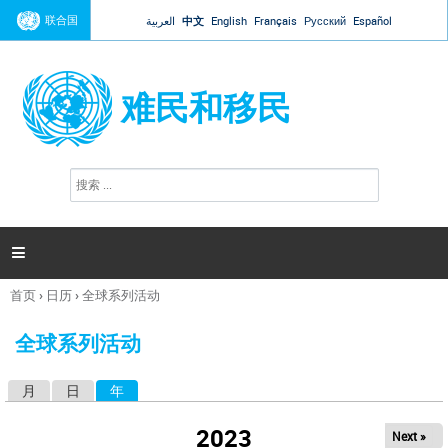
Jump to navigation
联合国
العربية
中文
English
Français
Русский
Español
难民和移民
搜
搜
索
索
表
单

首页
›
日历
›
全球系列活动
你
在
全球系列活动
这
里
月
日
年
（活动标签）
主
标
2023
Next »
签