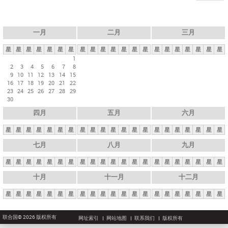
一月
二月
三月
星
星
星
星
星
星
星
星
星
星
星
星
星
星
星
星
星
星
星
星
星
1
2
3
4
5
6
7
8
9
10
11
12
13
14
15
16
17
18
19
20
21
22
23
24
25
26
27
28
29
30
四月
五月
六月
星
星
星
星
星
星
星
星
星
星
星
星
星
星
星
星
星
星
星
星
星
七月
八月
九月
星
星
星
星
星
星
星
星
星
星
星
星
星
星
星
星
星
星
星
星
星
十月
十一月
十二月
星
星
星
星
星
星
星
星
星
星
星
星
星
星
星
星
星
星
星
星
星
联合国© 2026 版权所有
网址索引
网站地图
联系我们
版权所有