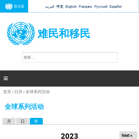
Jump to navigation
联合国
العربية
中文
English
Français
Русский
Español
难民和移民
搜
搜
索
索
表
单

首页
›
日历
›
全球系列活动
你
在
全球系列活动
这
里
月
日
年
（活动标签）
主
标
2023
Next »
签