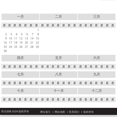
一月
二月
三月
星
星
星
星
星
星
星
星
星
星
星
星
星
星
星
星
星
星
星
星
星
1
2
3
4
5
6
7
8
9
10
11
12
13
14
15
16
17
18
19
20
21
22
23
24
25
26
27
28
29
30
四月
五月
六月
星
星
星
星
星
星
星
星
星
星
星
星
星
星
星
星
星
星
星
星
星
七月
八月
九月
星
星
星
星
星
星
星
星
星
星
星
星
星
星
星
星
星
星
星
星
星
十月
十一月
十二月
星
星
星
星
星
星
星
星
星
星
星
星
星
星
星
星
星
星
星
星
星
联合国© 2026 版权所有
网址索引
网站地图
联系我们
版权所有