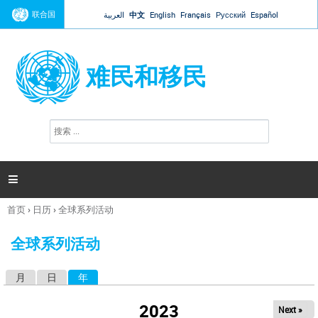
Jump to navigation
联合国
العربية
中文
English
Français
Русский
Español
难民和移民
搜
搜
索
索
表
单

首页
›
日历
›
全球系列活动
你
在
全球系列活动
这
里
月
日
年
（活动标签）
主
标
2023
Next »
签