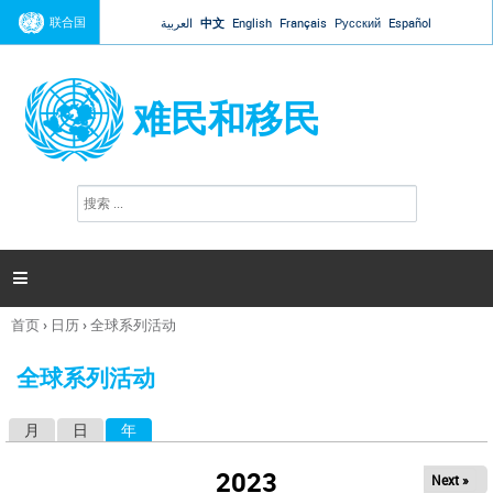
Jump to navigation
联合国
العربية
中文
English
Français
Русский
Español
难民和移民
搜
搜
索
索
表
单

首页
›
日历
›
全球系列活动
你
在
全球系列活动
这
里
月
日
年
（活动标签）
主
标
2023
Next »
签