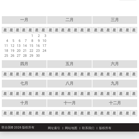
一月
二月
三月
星
星
星
星
星
星
星
星
星
星
星
星
星
星
星
星
星
星
星
星
星
1
2
3
4
5
6
7
8
9
10
11
12
13
14
15
16
17
18
19
20
21
22
23
24
25
26
27
28
29
30
四月
五月
六月
星
星
星
星
星
星
星
星
星
星
星
星
星
星
星
星
星
星
星
星
星
七月
八月
九月
星
星
星
星
星
星
星
星
星
星
星
星
星
星
星
星
星
星
星
星
星
十月
十一月
十二月
星
星
星
星
星
星
星
星
星
星
星
星
星
星
星
星
星
星
星
星
星
联合国© 2026 版权所有
网址索引
网站地图
联系我们
版权所有