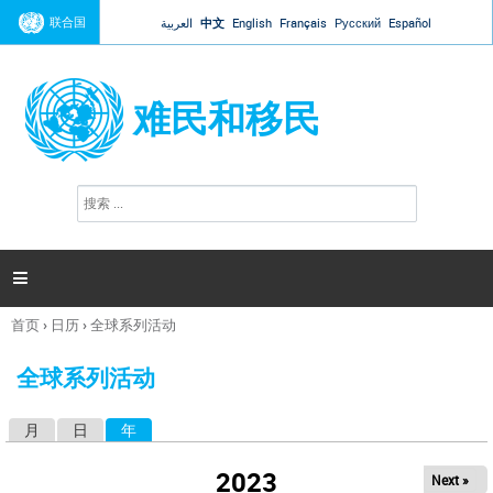
Jump to navigation
联合国
العربية
中文
English
Français
Русский
Español
难民和移民
搜
搜
索
索
表
单

首页
›
日历
›
全球系列活动
你
在
全球系列活动
这
里
月
日
年
（活动标签）
主
标
2023
Next »
签