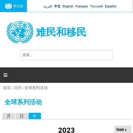
Jump to navigation
联合国
العربية
中文
English
Français
Русский
Español
难民和移民
搜
搜
索
索
表
单

首页
›
日历
›
全球系列活动
你
在
全球系列活动
这
里
月
日
年
（活动标签）
主
标
2023
Next »
签