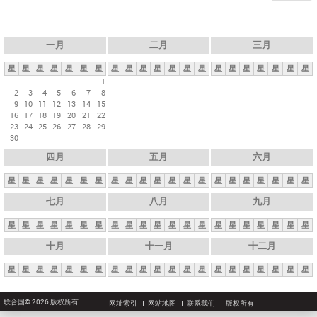
一月
二月
三月
星
星
星
星
星
星
星
星
星
星
星
星
星
星
星
星
星
星
星
星
星
1
2
3
4
5
6
7
8
9
10
11
12
13
14
15
16
17
18
19
20
21
22
23
24
25
26
27
28
29
30
四月
五月
六月
星
星
星
星
星
星
星
星
星
星
星
星
星
星
星
星
星
星
星
星
星
七月
八月
九月
星
星
星
星
星
星
星
星
星
星
星
星
星
星
星
星
星
星
星
星
星
十月
十一月
十二月
星
星
星
星
星
星
星
星
星
星
星
星
星
星
星
星
星
星
星
星
星
联合国© 2026 版权所有
网址索引
网站地图
联系我们
版权所有