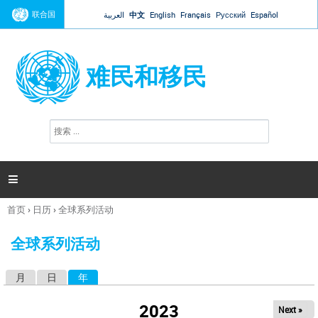
Jump to navigation
联合国
العربية
中文
English
Français
Русский
Español
难民和移民
搜
搜
索
索
表
单

首页
›
日历
›
全球系列活动
你
在
全球系列活动
这
里
月
日
年
（活动标签）
主
标
2023
Next »
签