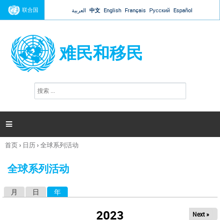
Jump to navigation
联合国
العربية
中文
English
Français
Русский
Español
难民和移民
搜
搜
索
索
表
单

首页
›
日历
›
全球系列活动
你
在
全球系列活动
这
里
月
日
年
（活动标签）
主
标
2023
Next »
签