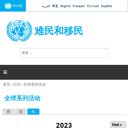
Jump to navigation
联合国
العربية
中文
English
Français
Русский
Español
难民和移民
搜
搜
索
索
表
单

首页
›
日历
›
全球系列活动
你
在
全球系列活动
这
里
月
日
年
（活动标签）
主
标
2023
Next »
签