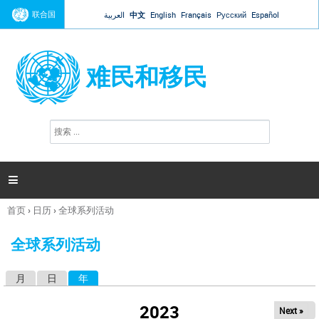
Jump to navigation
联合国
العربية
中文
English
Français
Русский
Español
难民和移民
搜
搜
索
索
表
单

首页
›
日历
›
全球系列活动
你
在
全球系列活动
这
里
月
日
年
（活动标签）
主
标
2023
Next »
签