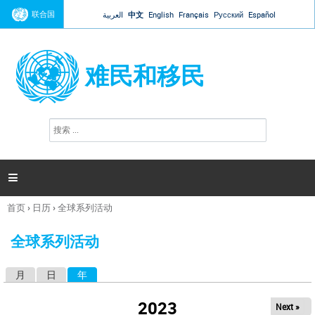
Jump to navigation
联合国
العربية
中文
English
Français
Русский
Español
难民和移民
搜
搜
索
索
表
单

首页
›
日历
›
全球系列活动
你
在
全球系列活动
这
里
月
日
年
（活动标签）
主
标
2023
Next »
签