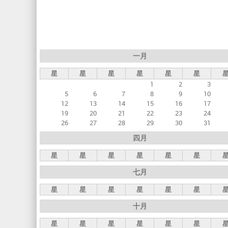
标
签
一月
星
星
星
星
星
星
1
2
3
5
6
7
8
9
10
12
13
14
15
16
17
19
20
21
22
23
24
26
27
28
29
30
31
四月
星
星
星
星
星
星
七月
星
星
星
星
星
星
十月
星
星
星
星
星
星