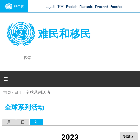
Jump to navigation
联合国
العربية
中文
English
Français
Русский
Español
难民和移民
搜
搜
索
索
表
单

首页
›
日历
›
全球系列活动
你
在
全球系列活动
这
里
月
日
年
（活动标签）
主
标
2023
Next »
签