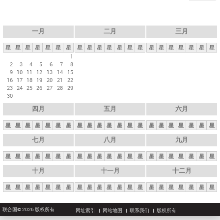
一月
二月
三月
星
星
星
星
星
星
星
星
星
星
星
星
星
星
星
星
星
星
星
星
星
1
2
3
4
5
6
7
8
9
10
11
12
13
14
15
16
17
18
19
20
21
22
23
24
25
26
27
28
29
30
四月
五月
六月
星
星
星
星
星
星
星
星
星
星
星
星
星
星
星
星
星
星
星
星
星
七月
八月
九月
星
星
星
星
星
星
星
星
星
星
星
星
星
星
星
星
星
星
星
星
星
十月
十一月
十二月
星
星
星
星
星
星
星
星
星
星
星
星
星
星
星
星
星
星
星
星
星
联合国© 2026 版权所有
网址索引
网站地图
联系我们
版权所有