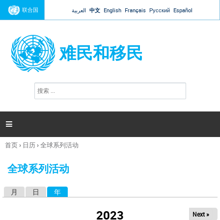
Jump to navigation
联合国
العربية
中文
English
Français
Русский
Español
难民和移民
搜
搜
索
索
表
单

首页
›
日历
›
全球系列活动
你
在
全球系列活动
这
里
月
日
年
（活动标签）
主
标
2023
Next »
签