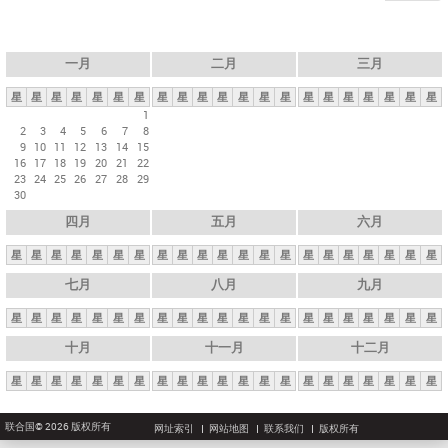
一月
二月
三月
星
星
星
星
星
星
星
星
星
星
星
星
星
星
星
星
星
星
星
星
星
1
2
3
4
5
6
7
8
9
10
11
12
13
14
15
16
17
18
19
20
21
22
23
24
25
26
27
28
29
30
四月
五月
六月
星
星
星
星
星
星
星
星
星
星
星
星
星
星
星
星
星
星
星
星
星
七月
八月
九月
星
星
星
星
星
星
星
星
星
星
星
星
星
星
星
星
星
星
星
星
星
十月
十一月
十二月
星
星
星
星
星
星
星
星
星
星
星
星
星
星
星
星
星
星
星
星
星
联合国© 2026 版权所有
网址索引
网站地图
联系我们
版权所有