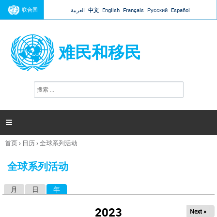
Jump to navigation
联合国
العربية
中文
English
Français
Русский
Español
难民和移民
搜
搜
索
索
表
单

首页
›
日历
›
全球系列活动
你
在
全球系列活动
这
里
月
日
年
（活动标签）
主
标
2023
Next »
签