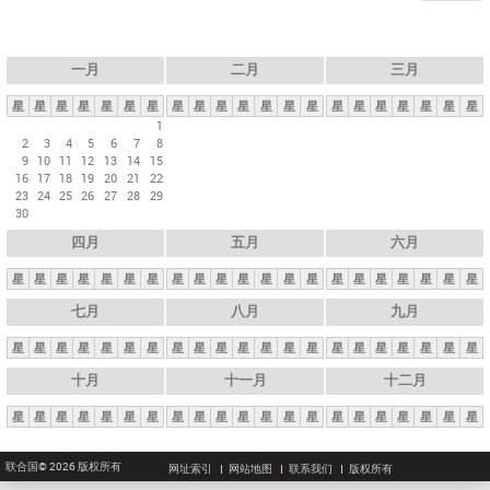
一月
二月
三月
星
星
星
星
星
星
星
星
星
星
星
星
星
星
星
星
星
星
星
星
星
1
2
3
4
5
6
7
8
9
10
11
12
13
14
15
16
17
18
19
20
21
22
23
24
25
26
27
28
29
30
四月
五月
六月
星
星
星
星
星
星
星
星
星
星
星
星
星
星
星
星
星
星
星
星
星
七月
八月
九月
星
星
星
星
星
星
星
星
星
星
星
星
星
星
星
星
星
星
星
星
星
十月
十一月
十二月
星
星
星
星
星
星
星
星
星
星
星
星
星
星
星
星
星
星
星
星
星
联合国© 2026 版权所有
网址索引
网站地图
联系我们
版权所有