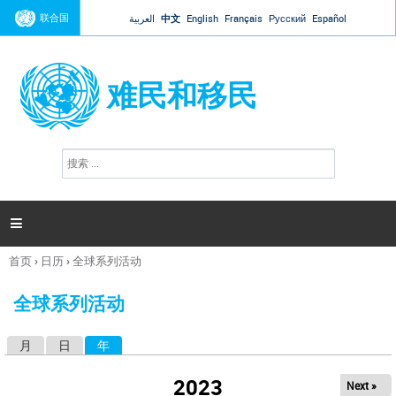
Jump to navigation
联合国
العربية
中文
English
Français
Русский
Español
难民和移民
搜
搜
索
索
表
单

首页
›
日历
›
全球系列活动
你
在
全球系列活动
这
里
月
日
年
（活动标签）
主
标
2023
Next »
签