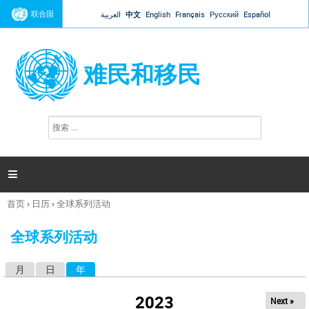
Jump to navigation
联合国
العربية
中文
English
Français
Русский
Español
难民和移民
搜
搜
索
索
表
单

首页
›
日历
›
全球系列活动
你
在
全球系列活动
这
里
月
日
年
（活动标签）
主
标
2023
Next »
签