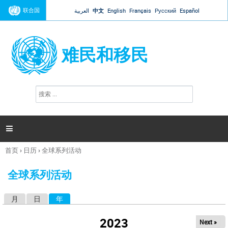
Jump to navigation
联合国
العربية
中文
English
Français
Русский
Español
难民和移民
搜
搜
索
索
表
单

首页
›
日历
›
全球系列活动
你
在
全球系列活动
这
里
月
日
年
（活动标签）
主
标
2023
Next »
签