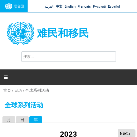
Jump to navigation
联合国
العربية
中文
English
Français
Русский
Español
难民和移民
搜
搜
索
索
表
单

首页
›
日历
›
全球系列活动
你
在
全球系列活动
这
里
月
日
年
（活动标签）
主
标
2023
Next »
签