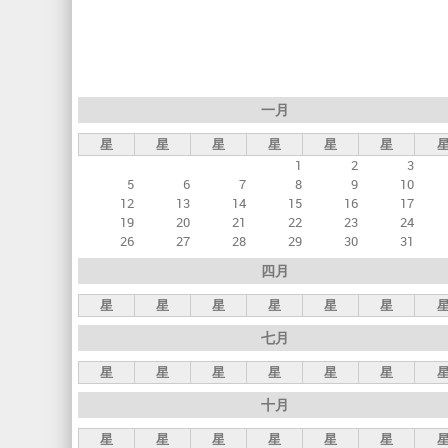
标
签
一月
星
星
星
星
星
星
1
2
3
5
6
7
8
9
10
12
13
14
15
16
17
19
20
21
22
23
24
26
27
28
29
30
31
四月
星
星
星
星
星
星
七月
星
星
星
星
星
星
十月
星
星
星
星
星
星