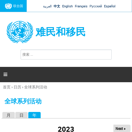
Jump to navigation
联合国
العربية
中文
English
Français
Русский
Español
难民和移民
搜
搜
索
索
表
单

首页
›
日历
›
全球系列活动
你
在
全球系列活动
这
里
月
日
年
（活动标签）
主
标
2023
Next »
签