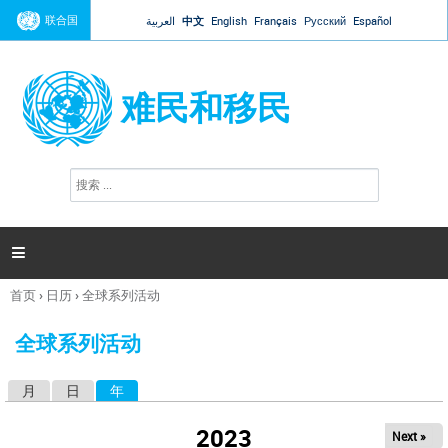
Jump to navigation
联合国
العربية
中文
English
Français
Русский
Español
难民和移民
搜
搜
索
索
表
单

首页
›
日历
›
全球系列活动
你
在
全球系列活动
这
里
月
日
年
（活动标签）
主
标
2023
Next »
签