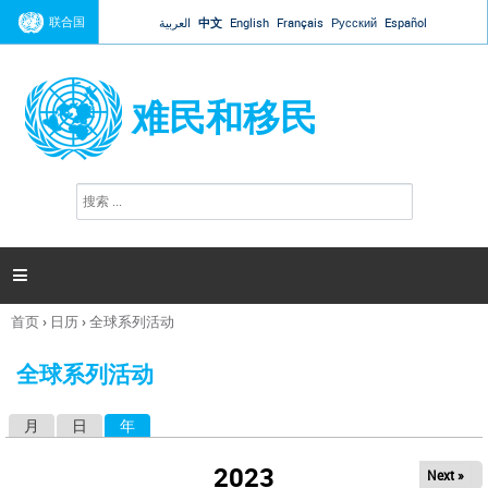
Jump to navigation
联合国
العربية
中文
English
Français
Русский
Español
难民和移民
搜
搜
索
索
表
单

首页
›
日历
›
全球系列活动
你
在
全球系列活动
这
里
月
日
年
（活动标签）
主
标
2023
Next »
签