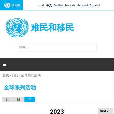
Jump to navigation
联合国
العربية
中文
English
Français
Русский
Español
难民和移民
搜
搜
索
索
表
单

首页
›
日历
›
全球系列活动
你
在
全球系列活动
这
里
月
日
年
（活动标签）
主
标
2023
Next »
签