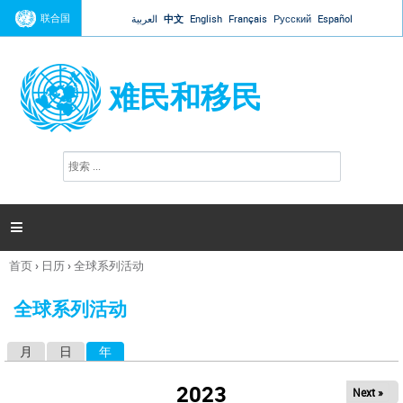
Jump to navigation
联合国
العربية
中文
English
Français
Русский
Español
难民和移民
搜
搜
索
索
表
单

首页
›
日历
›
全球系列活动
你
在
全球系列活动
这
里
月
日
年
（活动标签）
主
标
2023
Next »
签