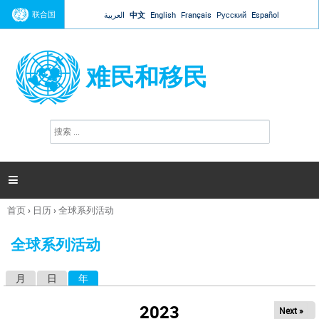
Jump to navigation
联合国
العربية
中文
English
Français
Русский
Español
难民和移民
搜
搜
索
索
表
单

首页
›
日历
›
全球系列活动
你
在
全球系列活动
这
里
月
日
年
（活动标签）
主
标
2023
Next »
签