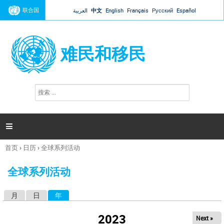
Jump to navigation
联合国
العربية
中文
English
Français
Русский
Español
难民和移民
搜
搜
索
索
表
单

首页
›
日历
›
全球系列活动
你
在
全球系列活动
这
里
月
日
年
（活动标签）
主
标
2023
Next »
签