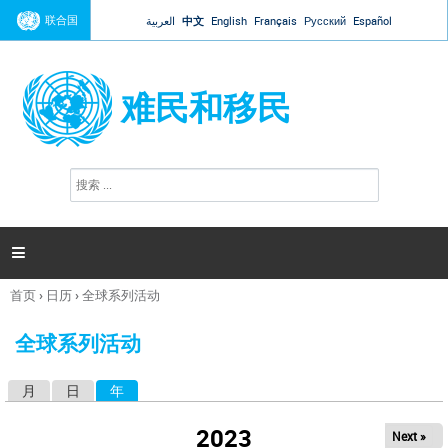
Jump to navigation
联合国
العربية
中文
English
Français
Русский
Español
难民和移民
搜
搜
索
索
表
单

首页
›
日历
›
全球系列活动
你
在
全球系列活动
这
里
月
日
年
（活动标签）
主
标
2023
Next »
签