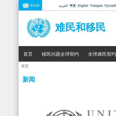
联合国
العربية
中文
English
Français
Русски
难民和移民
首页
移民问题全球契约
全球难民契约
首页
你
在
新闻
这
里