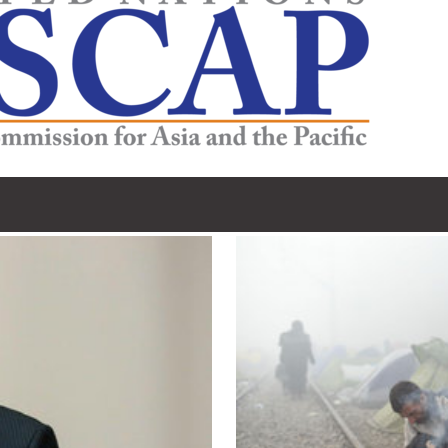
亚太经社会)执行秘书 沙姆沙德·阿赫塔尔博士
生活，占全世界所有移徙者的40%。在本区域，移徙者为侨居国和母国带