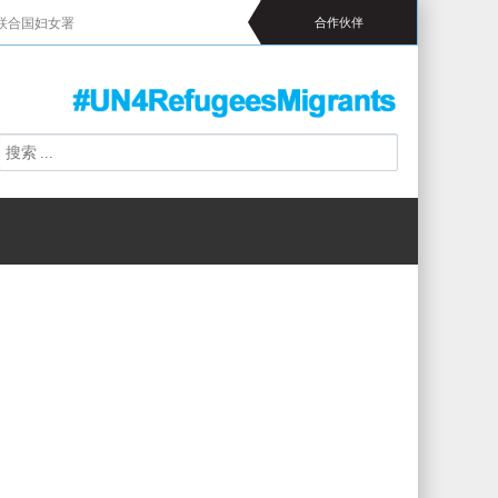
联合国妇女署
合作伙伴
搜
搜
索
索
表
单