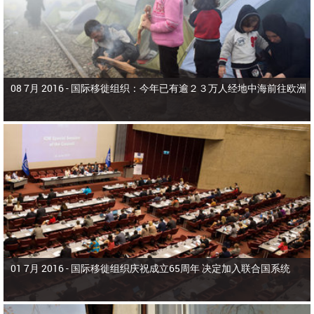
08 7月 2016 -
国际移徙组织：今年已有逾２３万人经地中海前往欧洲
01 7月 2016 -
国际移徙组织庆祝成立65周年 决定加入联合国系统