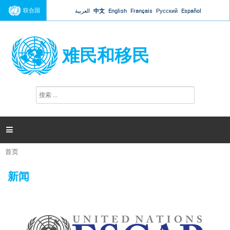
Jump to navigation
联合国
العربية
中文
English
Français
Русский
Español
难民和移民
搜
搜
索
索
表
单

首页
你
在
新闻
这
里