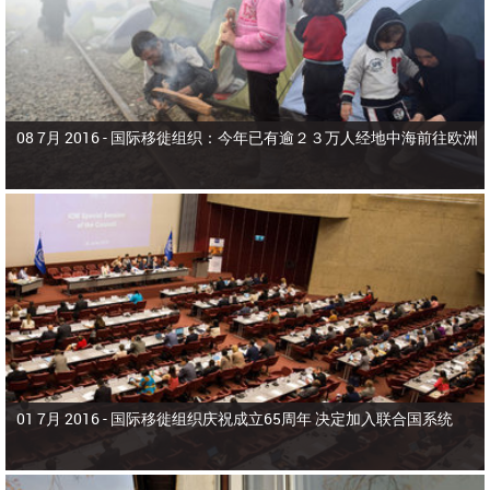
08 7月 2016 -
国际移徙组织：今年已有逾２３万人经地中海前往欧洲
01 7月 2016 -
国际移徙组织庆祝成立65周年 决定加入联合国系统