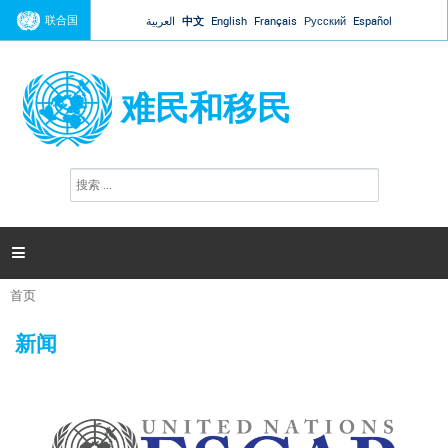
Jump to navigation
联合国
العربية
中文
English
Français
Русский
Español
难民和移民
搜
搜
索
索
表
单

首页
你
在
新闻
这
里